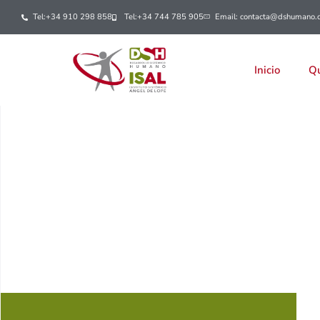
Tel:+34 910 298 858
Tel:+34 744 785 905
Email: contacta@dshumano.
Inicio
Qu