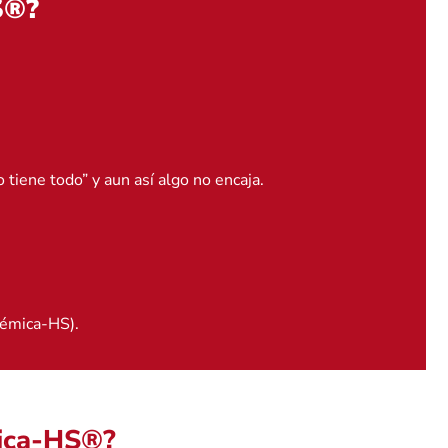
S®?
 tiene todo” y aun así algo no encaja.
stémica-HS).
mica-HS®?