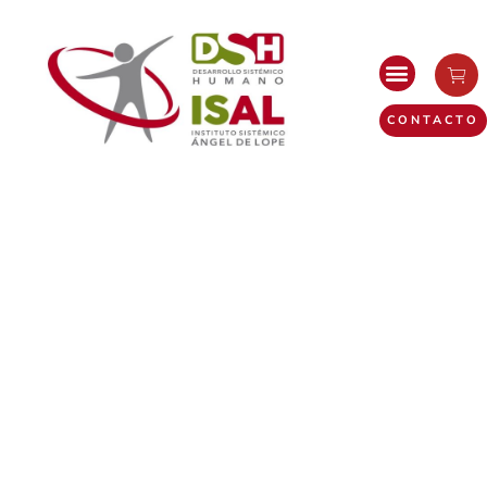
CONTACTO
Cursos
Sistémicos
Los cursos sistémicos te enseñan a comprender y
mejorar las relaciones y dinámicas en grupos,
familias y organizaciones, promoviendo soluciones