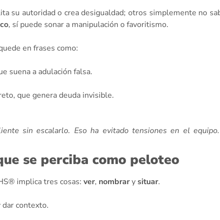
ta su autoridad o crea desigualdad; otros simplemente no saben
ico
, sí puede sonar a manipulación o favoritismo.
quede en frases como:
ue suena a adulación falsa.
to, que genera deuda invisible.
liente sin escalarlo. Eso ha evitado tensiones en el equipo.
que se perciba como peloteo
HS® implica tres cosas:
ver
,
nombrar
y
situar
.
y dar contexto.