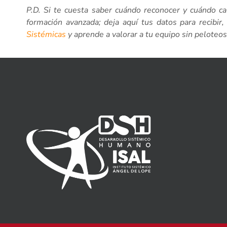
P.D. Si te cuesta saber cuándo reconocer y cuándo ca
formación avanzada; deja aquí tus datos para recibi
Sistémicas
y aprende a valorar a tu equipo sin peloteos