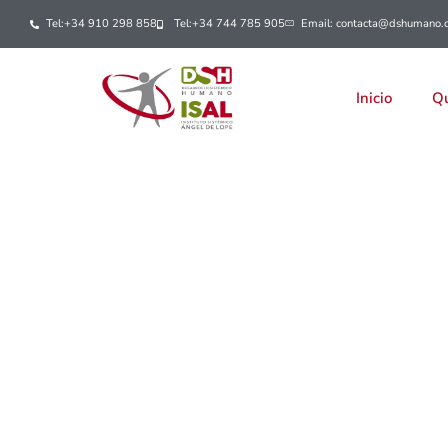
Tel:+34 910 298 858
Tel:+34 744 785 905
Email: contacta@dshumano.
Inicio
Qu