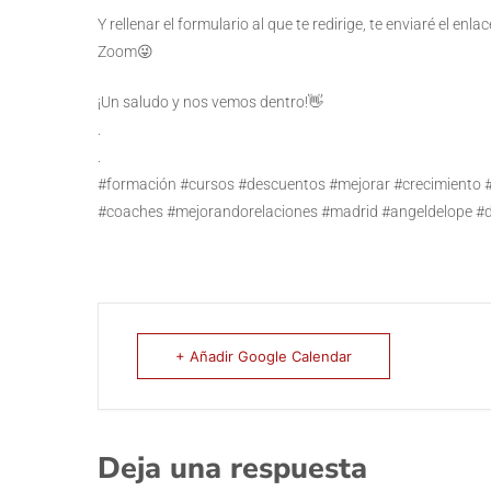
Y rellenar el formulario al que te redirige, te enviaré el en
Zoom😜
¡Un saludo y nos vemos dentro!👋
.
.
#formación #cursos #descuentos #mejorar #crecimiento 
#coaches #mejorandorelaciones #madrid #angeldelope #d
+ Añadir Google Calendar
Deja una respuesta