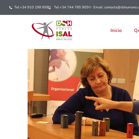
Tel:+34 910 298 858
Tel:+34 744 785 905
Email: contacta@dshumano.
Inicio
Qu