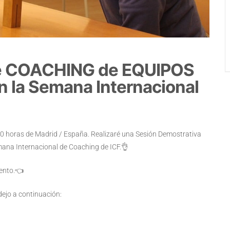
de COACHING de EQUIPOS
n la Semana Internacional
00 horas de Madrid / España. Realizaré una Sesión Demostrativa
na Internacional de Coaching de ICF.👌
vento.👈
 dejo a continuación: