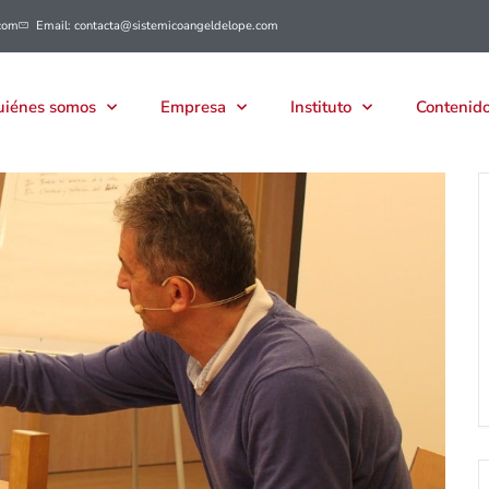
com
Email: contacta@sistemicoangeldelope.com
iénes somos
Empresa
Instituto
Contenido