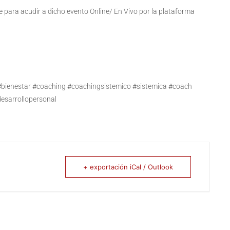
lace para acudir a dicho evento Online/ En Vivo por la plataforma
#bienestar #coaching #coachingsistemico #sistemica #coach
esarrollopersonal
+ exportación iCal / Outlook