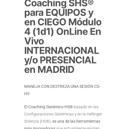
Coaching SHS®
para EQUIPOS y
en CIEGO Módulo
4 (1d1) OnLine En
Vivo
INTERNACIONAL
y/o PRESENCIAL
en MADRID
MANEJA CON DESTREZA UNA SESIÓN CS-
HS
El Coaching Sistémico-HS®
basado en las
Configuraciones Sistémicas y en la Hellinger
Sciencia (HS®),
es una de las herramientas
más innovadoras
que actualmente existen