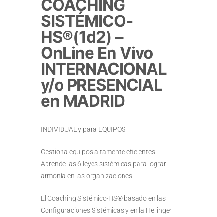
COACHING
SISTÉMICO-
HS®(1d2) –
OnLine En Vivo
INTERNACIONAL
y/o PRESENCIAL
en MADRID
INDIVIDUAL y para EQUIPOS
Gestiona equipos altamente eficientes
Aprende las 6 leyes sistémicas para lograr
armonía en las organizaciones
El Coaching Sistémico-HS® basado en las
Configuraciones Sistémicas y en la Hellinger