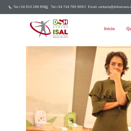
Tel:+34 910 298 858
Tel:+34 744 785 905
Email: contacta@dshumano.
Inicio
Qu