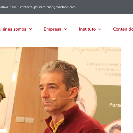
com
Email: contacta@sistemicoangeldelope.com
iénes somos
Empresa
Instituto
Contenido