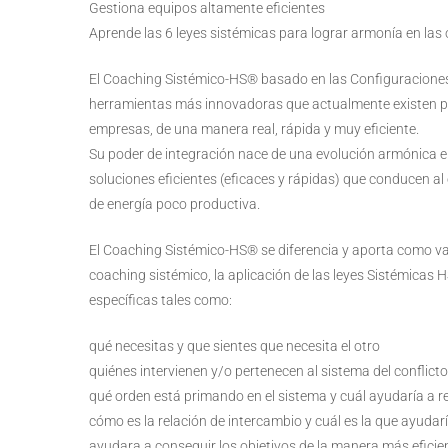
Gestiona equipos altamente eficientes
Aprende las 6 leyes sistémicas para lograr armonía en las
El Coaching Sistémico-HS® basado en las Configuraciones S
herramientas más innovadoras que actualmente existen para
empresas, de una manera real, rápida y muy eficiente.
Su poder de integración nace de una evolución armónica e
soluciones eficientes (eficaces y rápidas) que conducen al eq
de energía poco productiva.
El Coaching Sistémico-HS® se diferencia y aporta como val
coaching sistémico, la aplicación de las leyes Sistémicas
específicas tales como:
qué necesitas y que sientes que necesita el otro
quiénes intervienen y/o pertenecen al sistema del conflicto
qué orden está primando en el sistema y cuál ayudaría a res
cómo es la relación de intercambio y cuál es la que ayudar
ayudara a conseguir los objetivos de la manera más eficie