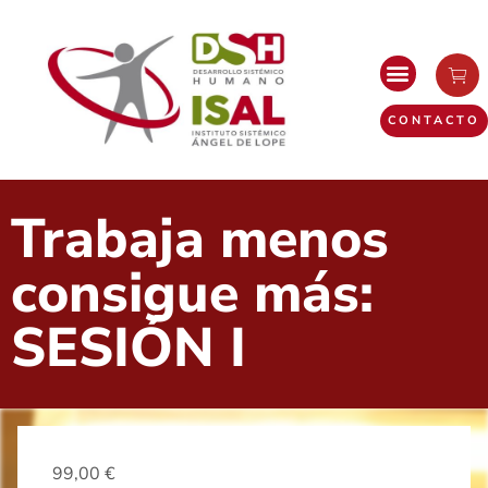
CONTACTO
Trabaja menos
consigue más:
SESIÓN I
99,00
€