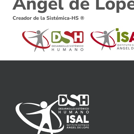
Ángel de Lop
Creador de la Sistémica-HS ®