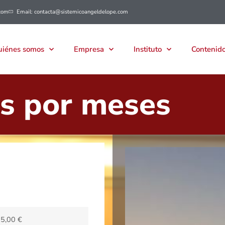
com
Email: contacta@sistemicoangeldelope.com
iénes somos
Empresa
Instituto
Contenido
s por meses
85,00
€