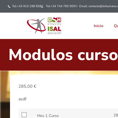
Tel:+34 910 298 858
Tel:+34 744 785 905
Email: contacta@dshumano.
Inicio
Qu
Modulos curso
285,00
€
asdf
2
Mes 1 Curso