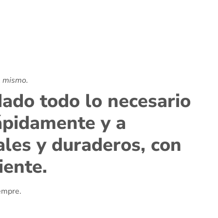
l mismo.
ado todo lo necesario
rápidamente y a
les y duraderos, con
iente.
iempre.