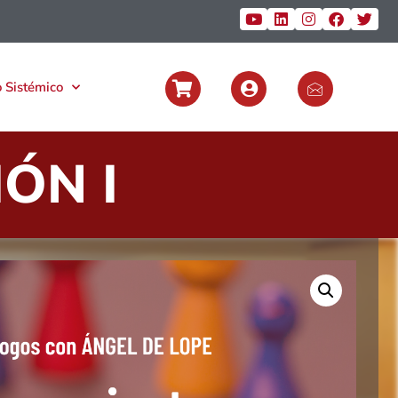
 Sistémico
IÓN I