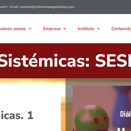
com
Email: contacta@sistemicoangeldelope.com
iénes somos
Empresa
Instituto
Contenido
Sistémicas: SES
icas. 1