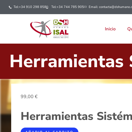
Tel:+34 910 298 858
Tel:+34 744 785 905
Email: contacta@dshumano.
Inicio
Qu
Herramientas 
99,00
€
Herramientas Sistém