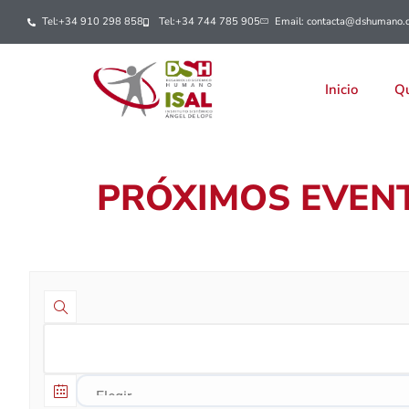
Tel:+34 910 298 858
Tel:+34 744 785 905
Email: contacta@dshumano.
Inicio
Qu
PRÓXIMOS EVENT