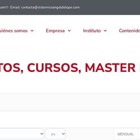
com
Email: contacta@sistemicoangeldelope.com
iénes somos
Empresa
Instituto
Contenido
OS, CURSOS, MASTER 
MENSUAL