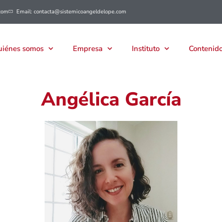
com
Email: contacta@sistemicoangeldelope.com
iénes somos
Empresa
Instituto
Contenido
Angélica García