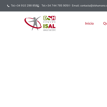
Tel:+34 910 298 858
Tel:+34 744 785 905
Email: contacta@dshumano.
Inicio
Qu