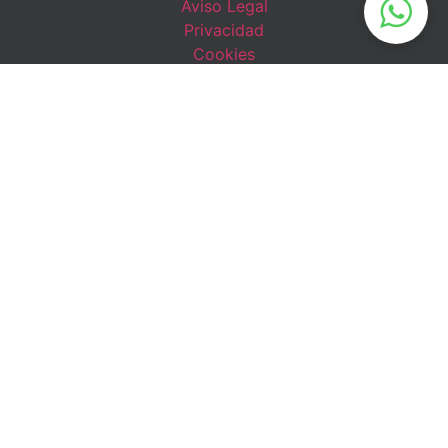
Aviso Legal
Privacidad
Cookies
Contacto
Teléfono:
+34 910 298 858
Móvil:
+34 744 785 905
Email:
contacta@dshumano.com
Email:
contacta@sistemicoangeldelope.com