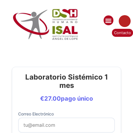
Quiénes somos
Contenido Sistémico
Contacto
Laboratorio Sistémico 1
mes
€
27.00
pago único
Correo Electrónico