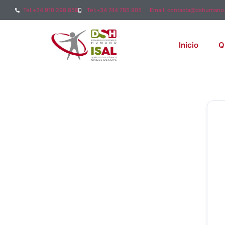
Tel:+34 910 298 858
Tel:+34 744 785 905
Email: contacta@dshumano
Inicio
Q